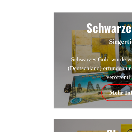
Schwarze
Siegerti
Schwarzes Gold wurde v
(Deutschland) erfunden u
veröffentli
Mehr In