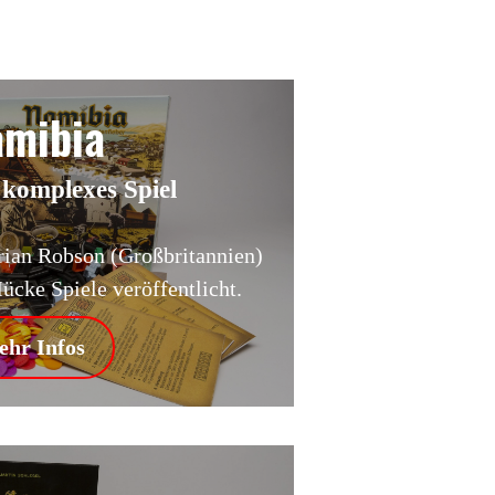
amibia
l komplexes Spiel
ian Robson (Großbritannien)
cke Spiele veröffentlicht.
hr Infos