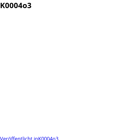
K0004o3
Veröffentlicht in
K0004o3